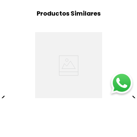
Productos Similares
Sofa 2pts Hilton
Hierro/plata
$
3
.
614
.
250
$
4
.
819
.
000