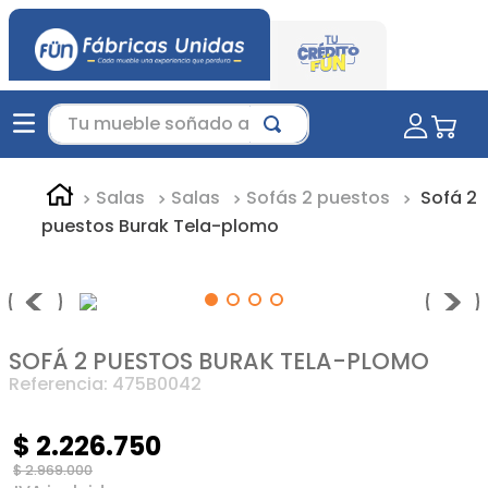
Tu mueble soñado aquí...
Salas
Salas
Sofás 2 puestos
Sofá 2
puestos Burak Tela-plomo
SOFÁ 2 PUESTOS BURAK TELA-PLOMO
Referencia
:
475B0042
$
2
.
226
.
750
$
2
.
969
.
000