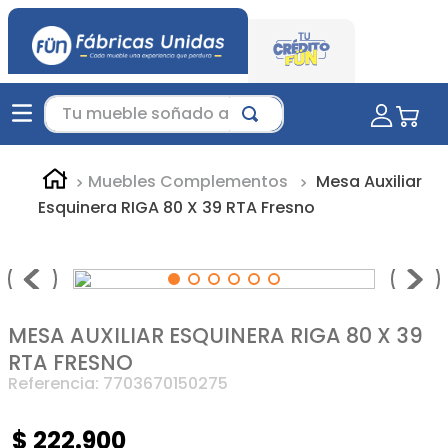
Tu mueble soñado aquí...
Muebles Complementos
Mesa Auxiliar
Esquinera RIGA 80 X 39 RTA Fresno
MESA AUXILIAR ESQUINERA RIGA 80 X 39
RTA FRESNO
Referencia
:
7703670150275
$
222
.
900