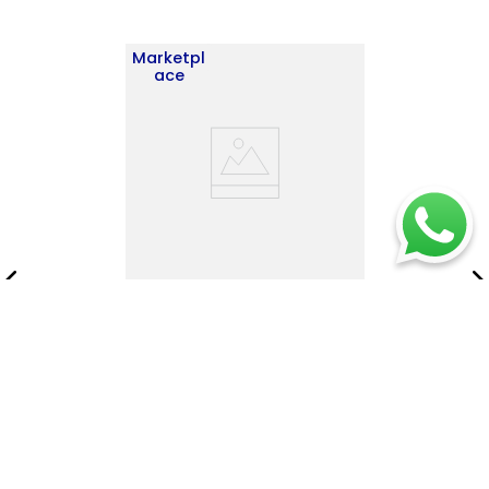
Marketpl
ace
Estante Esquinero Home E-
M7 180X30X30 RTA
Wengue ZF
$
345
.
900
$
497
.
900
Añadir al carrito