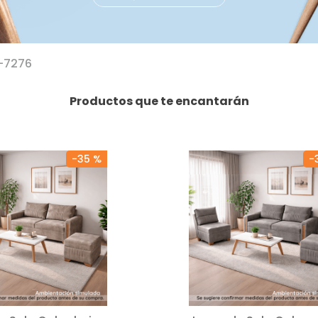
-7276
Productos que te encantarán
-
35 %
-