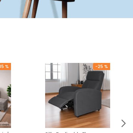
35 %
-
25 %