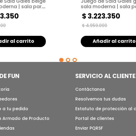
e Sala Gales beige
Juego de Sala Gales gr
oderna | sala para
sala moderna | sala p
s pequeños
espacios pequeños
3
.
350
$
3
.
223
.
350
000
$
4
.
959
.
000
dir al carrito
Añadir al carrito
DE FUN
SERVICIO AL CLIENTE
toria
Contáctanos
veedores
Resolvemos tus dudas
 a tu pedido
Estatuto de protección al
n Armado de Producto
Portal de clientes
tiendas
Enviar PQRSF