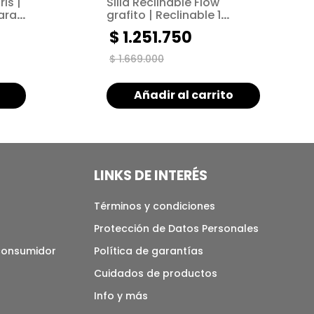
is |
Silla Reclinable Flow
ara
grafito | Reclinable 1
puesto | Sistema Push arm
$
1
.
251
.
750
$
1
.
669
.
000
Añadir al carrito
LINKS DE INTERÉS
Términos y condiciones
Protección de Datos Personales
 consumidor
Política de garantías
Cuidados de productos
Info y más