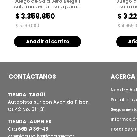
Juego de Sala Jero Beige |
Juego d
sala moderna | sala para
| sala m
espacios pequeños
espacio
$
3
.
359
.
850
$
3
.
22
$
5
.
169
.
000
$
4
.
959
.
Añadir al carrito
Aña
CONTÁCTANOS
ACERCA 
Nuestra his
TIENDA ITAGÜÍ
Portal pro
Autopista sur con Avenida Pilsen
Cr 42 No. 31 -31
Seguimiento
Informació
TIENDA LAURELES
Cra 66B #36-46
Horarios y 
Avenida Bolivariana sector