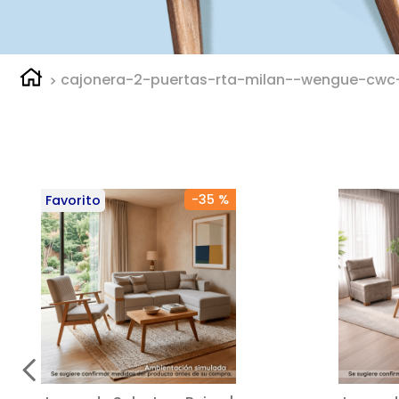
cajonera-2-puertas-rta-milan--wengue-cwc
-
35 %
Favorito