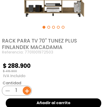
RACK PARA TV 70'' TUNEZ PLUS
FINLANDEK MACADAMIA
Referencia
:
7701001972503
$
288
.
900
$
415
.
900
Cantidad
－
＋
Añadir al carrito