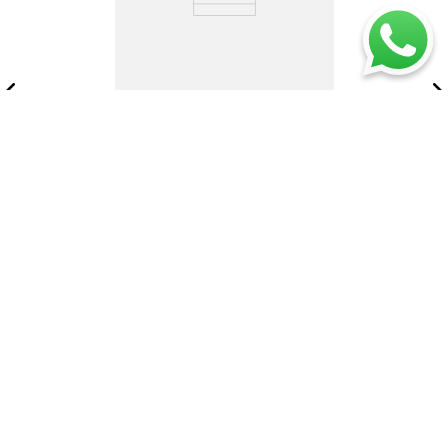
Estante Home E-M6
180X45X31 RTA Wengue ZF
$
689
.
900
$
992
.
900
Añadir al carrito
Contáctanos
+
FÜN ITAGÜÍ
Acerca de fun
+
Autopista sur con Av Pilsen