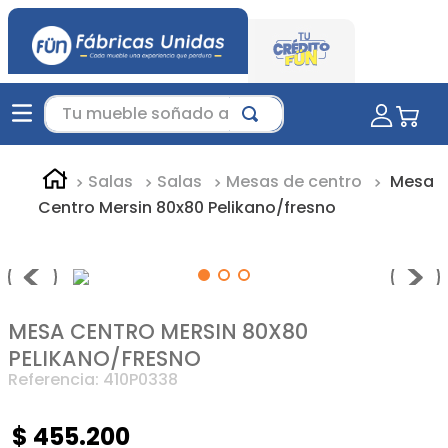
Tu mueble soñado aquí...
Salas
Salas
Mesas de centro
Mesa
Centro Mersin 80x80 Pelikano/fresno
MESA CENTRO MERSIN 80X80
PELIKANO/FRESNO
Referencia
:
410P0338
$
455
.
200