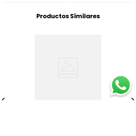
Productos Similares
Juego Mesas Centro
Tura/natural
$
1
.
167
.
200
$
1
.
459
.
000