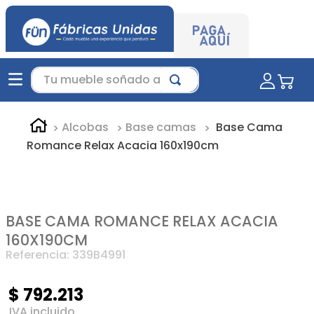
Tu mueble soñado aquí...
Alcobas
Base camas
Base Cama
Romance Relax Acacia 160x190cm
BASE CAMA ROMANCE RELAX ACACIA
160X190CM
Referencia
:
339B4991
$
792
.
213