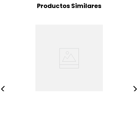
Productos Similares
Base Cama Romance
Relax Acacia 120x190cm
$
692
.
907
Añadir al carrito