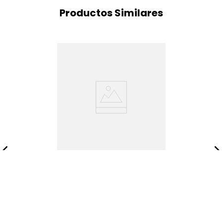
Productos Similares
Puff Dtvo 104 Seris/arena
$
903
.
200
$
1
.
129
.
000