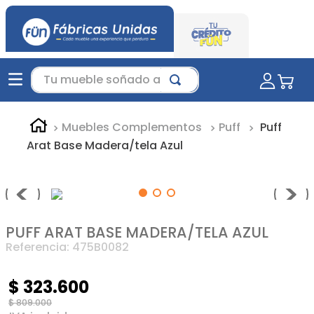
Tu mueble soñado aquí...
Muebles Complementos
Puff
Puff
Arat Base Madera/tela Azul
PUFF ARAT BASE MADERA/TELA AZUL
Referencia
:
475B0082
$
323
.
600
$
809
.
000