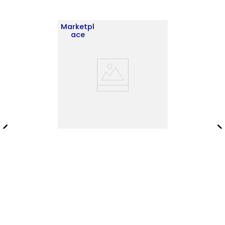
Marketpl
ace
Gabinete Superior
Portofino 60X150X31 RTA
Nogal ZF
$
488
.
900
$
703
.
900
Añadir al carrito