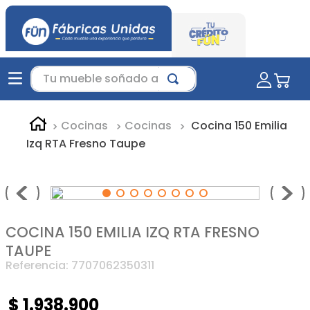
Tu mueble soñado aquí...
Cocinas
Cocinas
Cocina 150 Emilia
Izq RTA Fresno Taupe
COCINA 150 EMILIA IZQ RTA FRESNO
TAUPE
Referencia
:
7707062350311
$
1
.
938
.
900