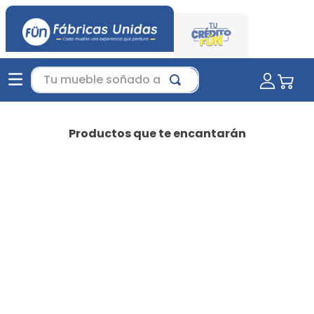
Tu mueble soñado aquí...
Productos que te encantarán
-
35 %
Favorito
Juego de Sala Jero Beige |
sala moderna | sala para