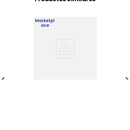
Marketpl
ace
Ropero Praga 3 Puertas 1C
1 179X103X48 RTA Wengue
$
742
.
900
$
1
.
069
.
900
Añadir al carrito