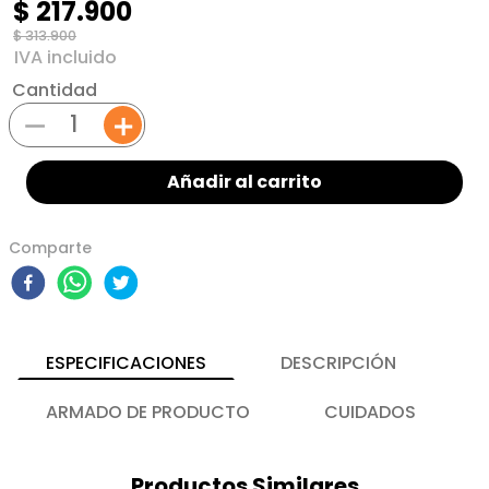
$
217
.
900
$
313
.
900
Cantidad
－
＋
Añadir al carrito
Comparte
ESPECIFICACIONES
DESCRIPCIÓN
ARMADO DE PRODUCTO
CUIDADOS
Productos Similares