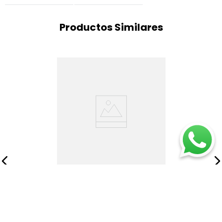
Productos Similares
Cobija 200x200 Flannel
Gris
$
99
.
875