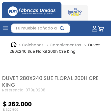
Tu mueble soñado aquí...
Colchones
Complementos
Duvet
280x240 Sue Floral 200h Cre King
DUVET 280X240 SUE FLORAL 200H CRE
KING
Referencia
:
079B0208
$
262
.
000
$
327
.
500