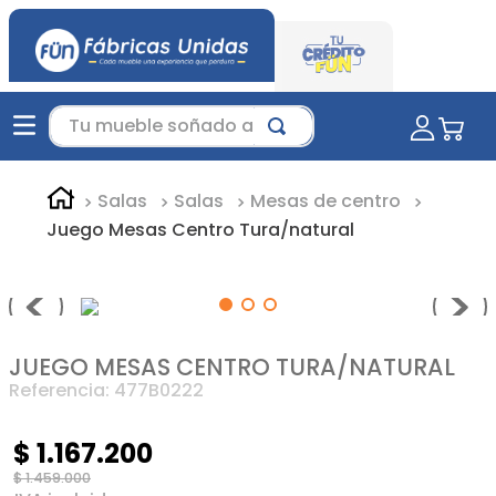
Tu mueble soñado aquí...
Salas
Salas
Mesas de centro
Juego Mesas Centro Tura/natural
JUEGO MESAS CENTRO TURA/NATURAL
Referencia
:
477B0222
$
1
.
167
.
200
$
1
.
459
.
000