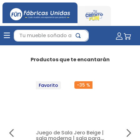
Tu mueble soñado aquí...
Productos que te encantarán
-
35 %
Favorito
Juego de Sala Jero Beige |
sala moderna | sala para