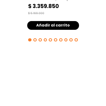
espacios pequeños
$
3
.
359
.
850
$
5
.
169
.
000
Añadir al carrito