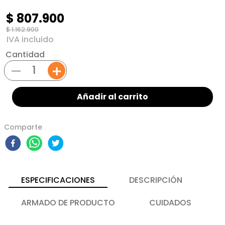
$
807
.
900
$
1
.
162
.
900
Cantidad
－
＋
Añadir al carrito
Comparte
ESPECIFICACIONES
DESCRIPCIÓN
ARMADO DE PRODUCTO
CUIDADOS