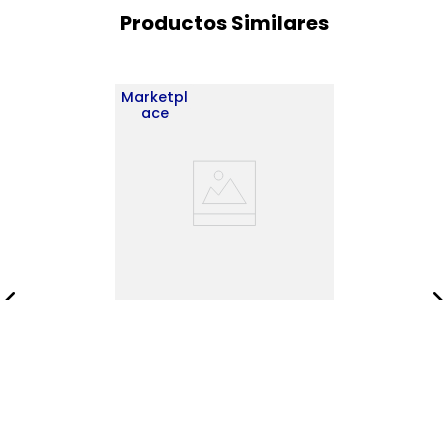
Productos Similares
Marketpl
ace
Centro de Entretenimiento
Beijing 120X140X31 RTA
Cannolo ZF
$
333
.
900
$
480
.
900