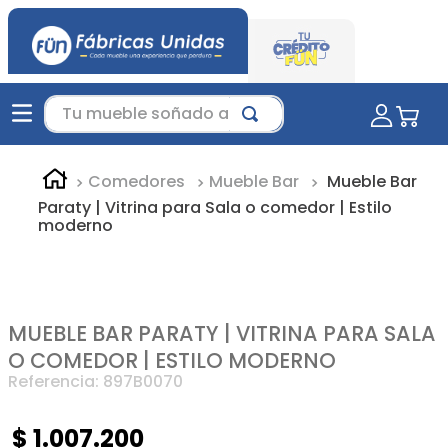
Tu mueble soñado aquí...
Comedores
Mueble Bar
Mueble Bar
Paraty | Vitrina para Sala o comedor | Estilo
moderno
MUEBLE BAR PARATY | VITRINA PARA SALA
O COMEDOR | ESTILO MODERNO
Referencia
:
897B0070
$
1
.
007
.
200