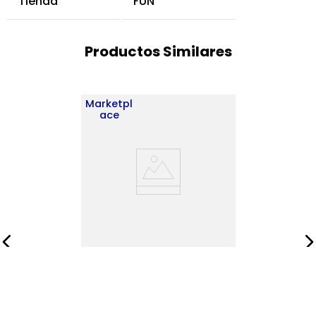
Tienda
FUN
Productos Similares
Marketpl
ace
Bar Esquinero Kaia
180X45X45 RTA Avellana
Cartagena ZF
$
534
.
900