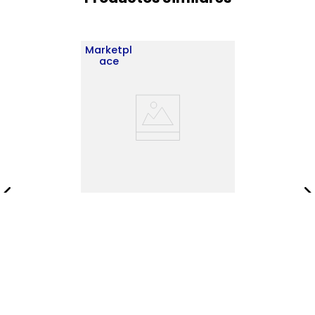
Marketpl
ace
Biblioteca Vaughan
180X80X25 RTA Nogal ZF
$
628
.
900
$
905
.
900
Añadir al carrito