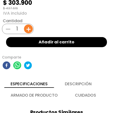
$
303
.
900
$
437
.
616
Cantidad
－
＋
Añadir al carrito
Comparte
ESPECIFICACIONES
DESCRIPCIÓN
ARMADO DE PRODUCTO
CUIDADOS
Productos Similares