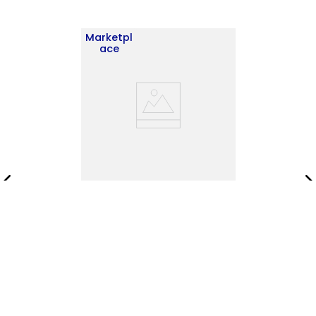
Marketpl
ace
Optimizador de Baño Bath
Bi Color 160X62X20 RTA
Blanco Fresno ZF
$
247
.
900
$
356
.
900
Añadir al carrito