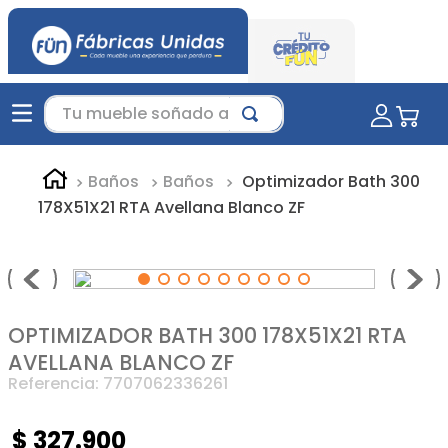
Tu mueble soñado aquí...
Baños
Baños
Optimizador Bath 300
178X51X21 RTA Avellana Blanco ZF
OPTIMIZADOR BATH 300 178X51X21 RTA
AVELLANA BLANCO ZF
Referencia
:
7707062336261
$
327
.
900