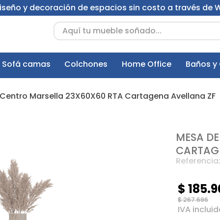
 diseño y decoración de espacios sin costo a través de
Aquí tu mueble soñado...
Sofá camas
Colchones
Home Office
Baños y
Centro Marsella 23X60X60 RTA Cartagena Avellana ZF
MESA DE
CARTAGE
Referencia
$
185
.
9
$
267
.
696