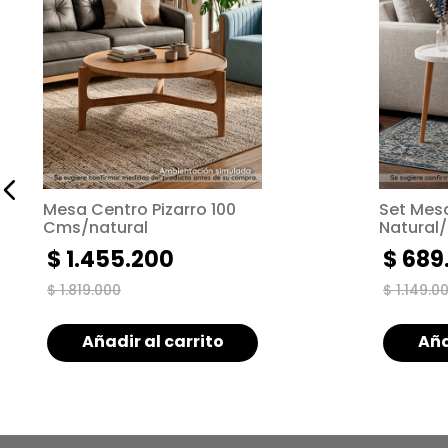
Mesa Centro Pizarro 100
Set Mesas Auxiliare
Cms/natural
Natural
$
1
.
455
.
200
$
689
$
1
.
819
.
000
$
1
.
149
.
0
Añadir al carrito
Aña