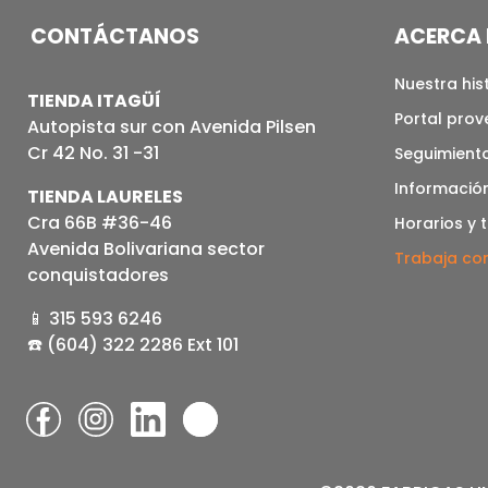
CONTÁCTANOS
ACERCA 
Nuestra his
TIENDA ITAGÜÍ
Portal pro
Autopista sur con Avenida Pilsen
Cr 42 No. 31 -31
Seguimiento
Informació
TIENDA LAURELES
Cra 66B #36-46
Horarios y 
Avenida Bolivariana sector
Trabaja co
conquistadores
📱 315 593 6246
☎️ (604) 322 2286 Ext 101