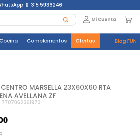
 WhatsApp 📱 315 5936246
Mi Cuenta
 Cocina
Complementos
Ofertas
Blog FUN
 CENTRO MARSELLA 23X60X60 RTA
NA AVELLANA ZF
:
7707062361973
00