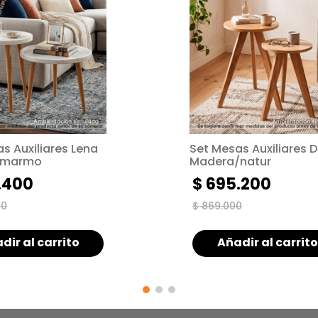
s Lena
Set Mesas Auxiliares Duero
/marmo
Madera/natur
.
400
$
695
.
200
00
$
869
.
000
dir al carrito
Añadir al carrito