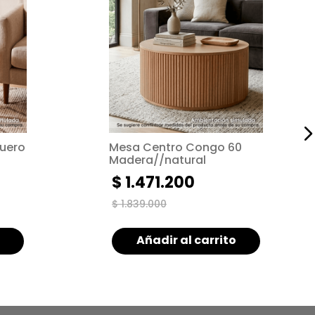
Mesa Centro Congo 60
Madera//natural
$
1
.
471
.
200
$
1
.
839
.
000
Añadir al carrito