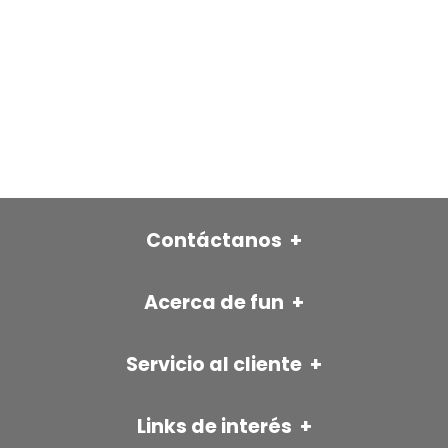
Contáctanos
+
FÜN ITAGÜÍ
Acerca de fun
+
Autopista sur con Av Pilsen
Nuestra historia
Cr 42 No. 31 -31 (Itagüí)
📱 315 593 6246
BLOG FÜN
Servicio al cliente
+
☎️ 322 22 86 EXT 101
Contáctanos
Seguimiento a tu pedido
TIENDA LAURELES
Resolvemos tus dudas
Links de interés
+
Información Armado de Producto
Cra 66B #36-46 (Medellín)