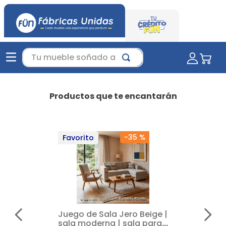
Tu mueble soñado aquí...
Productos que te encantarán
-
35 %
Favorito
Juego de Sala Jero Beige |
sala moderna | sala para