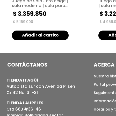
Juego de Sala Jero Beige |
Juego d
sala moderna | sala para
| sala m
espacios pequeños
espacio
$
3
.
359
.
850
$
3
.
22
$
5
.
169
.
000
$
4
.
959
.
Añadir al carrito
Aña
CONTÁCTANOS
ACERCA 
Nuestra his
TIENDA ITAGÜÍ
Portal pro
Autopista sur con Avenida Pilsen
Cr 42 No. 31 -31
Seguimiento
Informació
TIENDA LAURELES
Cra 66B #36-46
Horarios y 
Avenida Bolivariana sector