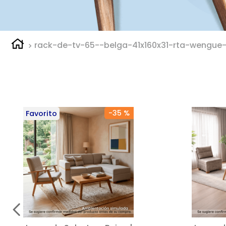
rack-de-tv-65--belga-41x160x31-rta-wengue-
-
35 %
Favorito