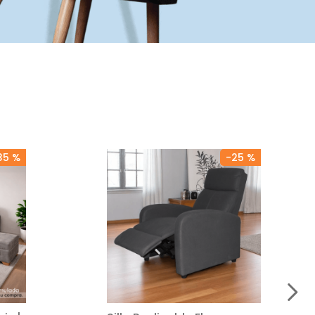
35 %
-
25 %