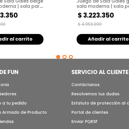
e Sala Gales beige
Juego de Sala Gales gr
oderna | sala para
sala moderna | sala p
s pequeños
espacios pequeños
3
.
350
$
3
.
223
.
350
000
$
4
.
959
.
000
dir al carrito
Añadir al carrito
DE FUN
SERVICIO AL CLIENTE
toria
Contáctanos
veedores
Resolvemos tus dudas
 a tu pedido
Estatuto de protección al
n Armado de Producto
Portal de clientes
tiendas
Enviar PQRSF