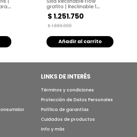
is |
Silla Reclinable Flow
ara
grafito | Reclinable 1
puesto | Sistema Push arm
$
1
.
251
.
750
$
1
.
669
.
000
Añadir al carrito
LINKS DE INTERÉS
Términos y condiciones
Protección de Datos Personales
 consumidor
Política de garantías
Cuidados de productos
Info y más