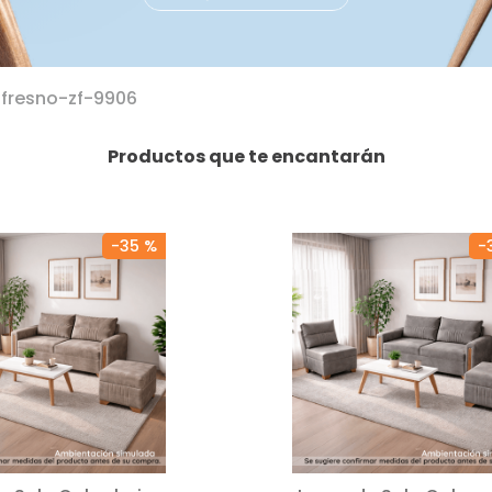
fresno-zf-9906
Productos que te encantarán
-
35 %
-