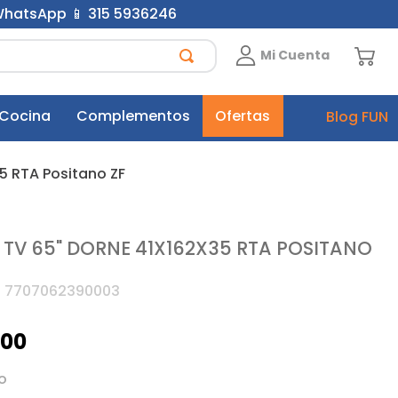
 WhatsApp 📱 315 5936246
Mi Cuenta
 Cocina
Complementos
Ofertas
Blog FUN
5 RTA Positano ZF
 TV 65" DORNE 41X162X35 RTA POSITANO
:
7707062390003
900