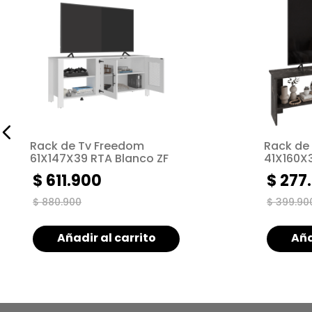
Rack de Tv Freedom
Rack de 
61X147X39 RTA Blanco ZF
41X160X
$
611
.
900
$
277
.
$
880
.
900
$
399
.
90
Añadir al carrito
Aña