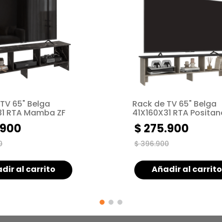
TV 65" Belga
Rack de TV 65" Belga
31 RTA Mamba ZF
41X160X31 RTA Positan
Wengue ZF
900
$
275
.
900
0
$
396
.
900
dir al carrito
Añadir al carrito