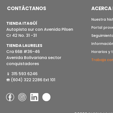
CONTÁCTANOS
ACERCA 
Nuestra his
TIENDA ITAGÜÍ
Portal pro
Autopista sur con Avenida Pilsen
Cr 42 No. 31 -31
Seguimiento
Informació
TIENDA LAURELES
Cra 66B #36-46
Horarios y 
Avenida Bolivariana sector
Trabaja co
conquistadores
📱 315 593 6246
☎️ (604) 322 2286 Ext 101