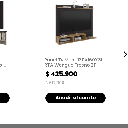
Panel Tv Munt 130X160X31
o
RTA Wengue Fresno ZF
$
425
.
900
$
612
.
900
Añadir al carrito