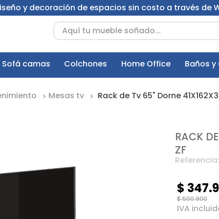
 diseño y decoración de espacios sin costo a través de
Aquí tu mueble soñado...
Sofá camas
Colchones
Home Office
Baños y
enimiento
Mesas tv
Rack de Tv 65" Dorne 41X162X3
RACK DE
ZF
Referencia
$
347
.
$
500
.
900