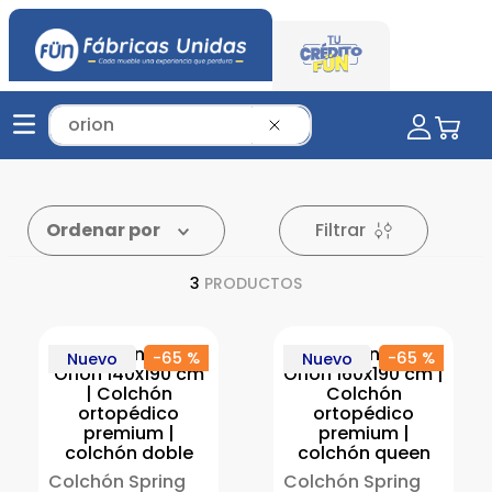
Tu mueble soñado aquí...
Filtrar
Ordenar por
3
PRODUCTOS
-
65 %
-
65 %
Nuevo
Nuevo
Colchón Spring
Colchón Spring