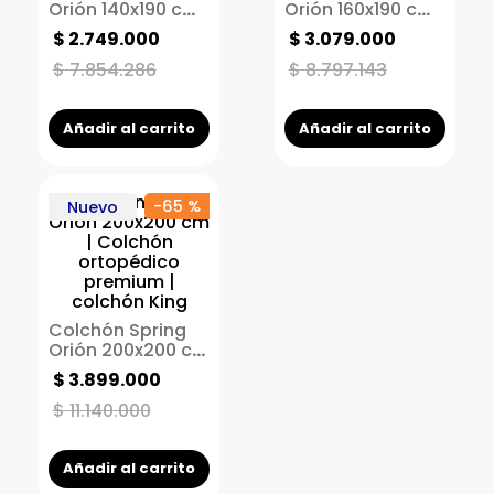
Orión 140x190 cm
Orión 160x190 cm |
| Colchón
Colchón
$
2
.
749
.
000
$
3
.
079
.
000
ortopédico
ortopédico
premium |
premium |
$
7
.
854
.
286
$
8
.
797
.
143
colchón doble
colchón queen
Añadir al carrito
Añadir al carrito
-
65 %
Nuevo
Colchón Spring
Orión 200x200 cm
| Colchón
$
3
.
899
.
000
ortopédico
premium |
$
11
.
140
.
000
colchón King
Añadir al carrito