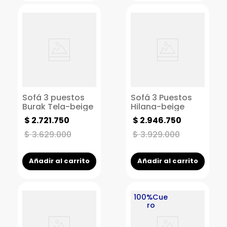
Sofá 3 puestos
Sofá 3 Puestos
Burak Tela-beige
Hilana-beige
$
2
.
721
.
750
$
2
.
946
.
750
$
3
.
629
.
000
$
3
.
929
.
000
Añadir al carrito
Añadir al carrito
100%Cue
ro