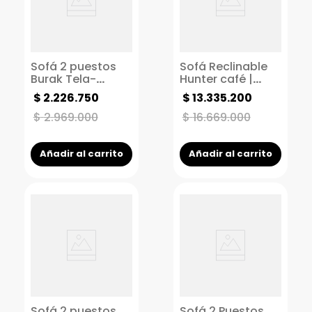
Sofá 2 puestos
Sofá Reclinable
Burak Tela-
Hunter café |
plomo
Mueble de cuero |
$
2
.
226
.
750
$
13
.
335
.
200
Reclinable
eléctrico | 3
$
2
.
969
.
000
$
16
.
669
.
000
puestos
Añadir al carrito
Añadir al carrito
Sofá 2 puestos
Sofá 2 Puestos