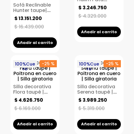
Sofá Reclinable
Natural-tela
$
3
.
246
.
750
Hunter taupe|
Arena
Mueble de cuero |
$
4
.
329
.
000
$
13
.
151
.
200
Reclinable
eléctrico | 2
$
16
.
439
.
000
puestos
Añadir al carrito
Añadir al carrito
-
25 %
-
25 %
100%Cue
100%Cue
ro
ro
Silla decorativa
Silla decorativa
Flora taupé |
Serena taupé |
Poltrona en cuero
Poltrona en cuero
$
4
.
626
.
750
$
3
.
989
.
250
| Silla giratoria
| Silla giratoria
$
6
.
169
.
000
$
5
.
319
.
000
Añadir al carrito
Añadir al carrito