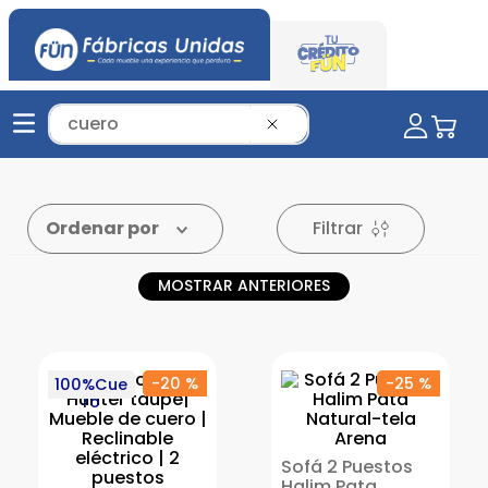
Tu mueble soñado aquí...
Filtrar
Ordenar por
24
PRODUCTOS
MOSTRAR ANTERIORES
-
20 %
-
25 %
100%Cue
ro
Sofá 2 Puestos
Halim Pata