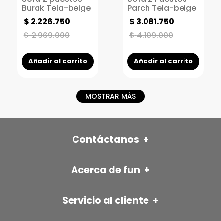
Burak Tela-beige
Parch Tela-beige
$
2
.
226
.
750
$
3
.
081
.
750
$
2
.
969
.
000
$
4
.
109
.
000
Añadir al carrito
Añadir al carrito
MOSTRAR MÁS
Contáctanos
+
FÜN ITAGÜÍ
Acerca de fun
+
Autopista sur con Av Pilsen
Nuestra historia
Cr 42 No. 31 -31 (Itagüí)
📱 315 593 6246
BLOG FÜN
Servicio al cliente
+
☎️ 322 22 86 EXT 101
Contáctanos
Seguimiento a tu pedido