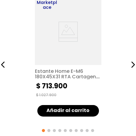
Marketpl
ace
Estante Home E-M6
180X45X31 RTA Cartagena
Wengue ZF
$
713
.
900
$
1
.
027
.
900
Añadir al carrito