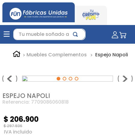
Tu mueble soñado aquí...
Muebles Complementos
Espejo Napoli
ESPEJO NAPOLI
Referencia
:
7709086060818
$
206
.
900
$
297
.
936