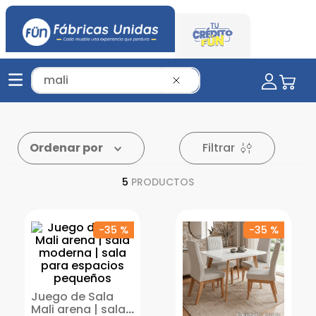
Tu mueble soñado aquí...
Filtrar
Ordenar por
5
PRODUCTOS
-
35 %
-
35 %
Juego de Sala
Mali arena | sala