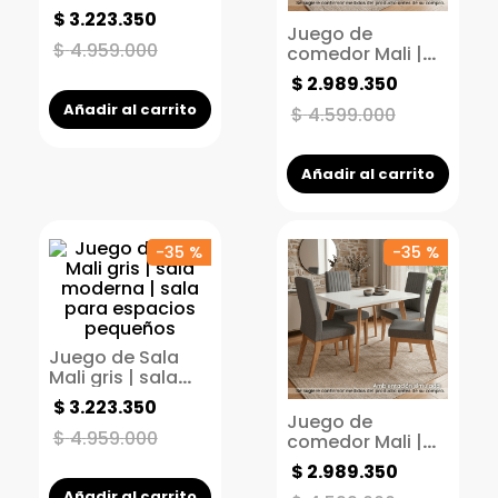
moderna | sala
$
3
.
223
.
350
para espacios
Juego de
pequeños
$
4
.
959
.
000
comedor Mali |
Comedor 4
$
2
.
989
.
350
puestos |
Añadir al carrito
Tapizado arena
$
4
.
599
.
000
Añadir al carrito
-
35 %
-
35 %
Juego de Sala
Mali gris | sala
moderna | sala
$
3
.
223
.
350
para espacios
Juego de
pequeños
$
4
.
959
.
000
comedor Mali |
Comedor 4
$
2
.
989
.
350
puestos |
Añadir al carrito