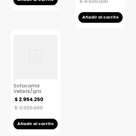
Tapizado gris
$
4
.
599
.
000
Añadir al carrito
Sofacama
Velaris/gris
$
2
.
954
.
250
$
3
.
939
.
000
Añadir al carrito