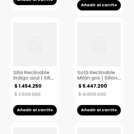
Añadir al carrito
Silla Reclinable
Sofá Reclinable
Indigo azul | Silla
Milán gris | Sillón
giratoria |
Reclinable 3
$
1
.
454
.
250
$
5
.
447
.
200
Reclinable 1
puestos |
puesto
Reclinable
$
1
.
939
.
000
$
6
.
809
.
000
manual
Añadir al carrito
Añadir al carrito