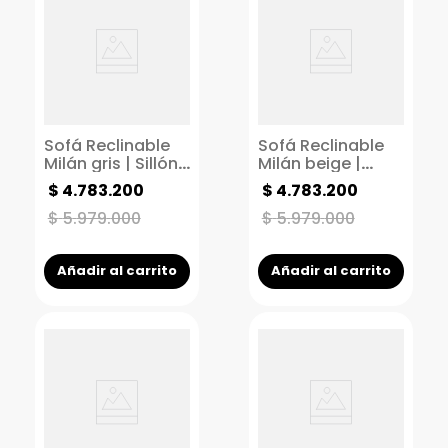
Sofá Reclinable
Sofá Reclinable
Milán gris | Sillón
Milán beige |
Reclinable 2
Sillón Reclinable 2
$
4
.
783
.
200
$
4
.
783
.
200
puestos |
puestos |
Reclinable
Reclinable
$
5
.
979
.
000
$
5
.
979
.
000
manual
manual
Añadir al carrito
Añadir al carrito