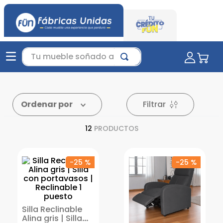
Tu mueble soñado aquí...
Filtrar
Ordenar por
12
PRODUCTOS
-
25 %
-
25 %
Silla Reclinable
Alina gris | Silla