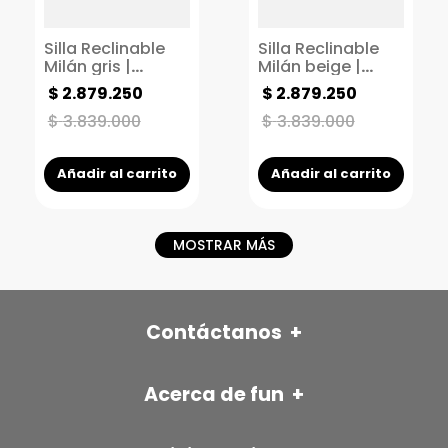
Silla Reclinable
Silla Reclinable
Milán gris |
Milán beige |
Reclinable 1
Reclinable 1
$
2
.
879
.
250
$
2
.
879
.
250
puesto | Poltrona
puesto | Poltrona
manual
manual
$
3
.
839
.
000
$
3
.
839
.
000
Añadir al carrito
Añadir al carrito
MOSTRAR MÁS
Contáctanos
+
FÜN ITAGÜÍ
Acerca de fun
+
Autopista sur con Av Pilsen
Nuestra historia
Cr 42 No. 31 -31 (Itagüí)
📱 315 593 6246