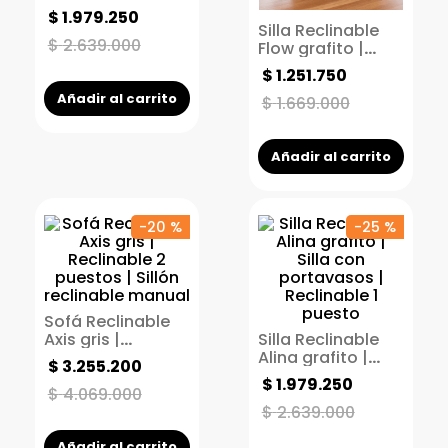
con portavasos |
$
1
.
979
.
250
Reclinable 1
Silla Reclinable
puesto
$
2
.
639
.
000
Flow grafito |
Reclinable 1
$
1
.
251
.
750
puesto | Sistema
Añadir al carrito
Push arm
$
1
.
669
.
000
Añadir al carrito
-
20 %
-
25 %
Sofá Reclinable
Axis gris |
Silla Reclinable
Reclinable 2
Alina grafito |
$
3
.
255
.
200
puestos | Sillón
Silla con
$
1
.
979
.
250
reclinable manual
portavasos |
$
4
.
069
.
000
Reclinable 1
$
2
.
639
.
000
puesto
Añadir al carrito