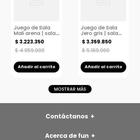
Juego de Sala
Juego de Sala
Mali arena | sala
Jero gris | sala
moderna | sala
moderna | sala
$
3
.
223
.
350
$
3
.
359
.
850
para espacios
para espacios
pequeños
pequeños
$
4
.
959
.
000
$
5
.
169
.
000
Añadir al carrito
Añadir al carrito
MOSTRAR MÁS
Contáctanos
+
FÜN ITAGÜÍ
Acerca de fun
+
Autopista sur con Av Pilsen