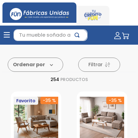
Tu mueble soñado aquí...
Filtrar
Ordenar por
254
PRODUCTOS
-
35 %
-
35 %
Favorito