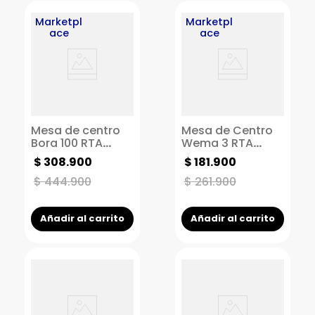
Marketpl
Marketpl
ace
ace
Mesa de centro
Mesa de Centro
Bora 100 RTA
Wema 3 RTA
Duna Taupe
fresno
$
308
.
900
$
181
.
900
$
444
.
900
$
261
.
900
Añadir al carrito
Añadir al carrito