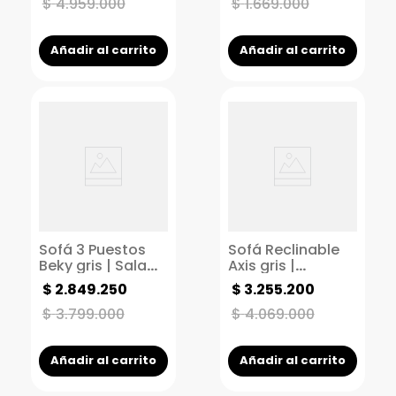
pequeños
Push arm
$
4
.
959
.
000
$
1
.
669
.
000
Añadir al carrito
Añadir al carrito
Sofá 3 Puestos
Sofá Reclinable
Beky gris | Sala
Axis gris |
moderna |
Reclinable 2
$
2
.
849
.
250
$
3
.
255
.
200
Fábricas Unidas
puestos | Sillón
reclinable manual
$
3
.
799
.
000
$
4
.
069
.
000
Añadir al carrito
Añadir al carrito