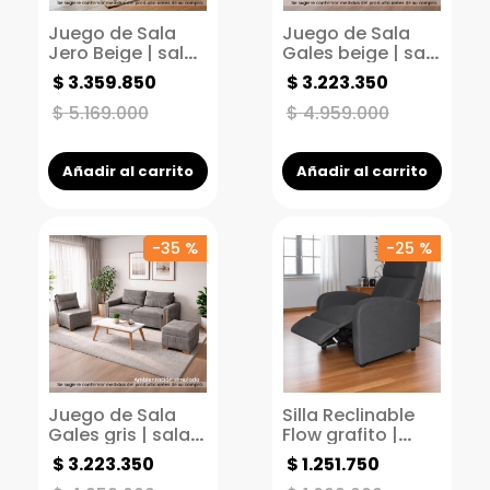
Juego de Sala
Juego de Sala
Jero Beige | sala
Gales beige | sala
moderna | sala
moderna | sala
$
3
.
359
.
850
$
3
.
223
.
350
para espacios
para espacios
pequeños
pequeños
$
5
.
169
.
000
$
4
.
959
.
000
Añadir al carrito
Añadir al carrito
-
35 %
-
25 %
Juego de Sala
Silla Reclinable
Gales gris | sala
Flow grafito |
moderna | sala
Reclinable 1
$
3
.
223
.
350
$
1
.
251
.
750
para espacios
puesto | Sistema