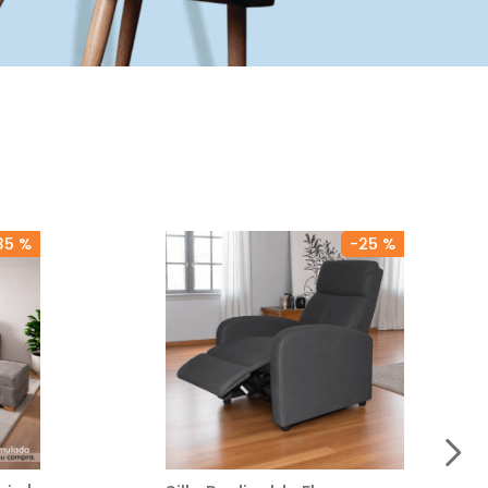
35 %
-
25 %