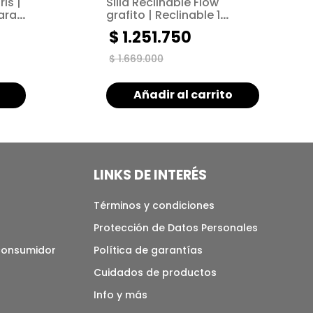
is |
Silla Reclinable Flow
ara
grafito | Reclinable 1
puesto | Sistema Push arm
$
1
.
251
.
750
$
1
.
669
.
000
Añadir al carrito
LINKS DE INTERÉS
Términos y condiciones
Protección de Datos Personales
 consumidor
Política de garantías
Cuidados de productos
Info y más