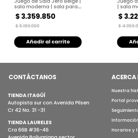
Juego de Sala Jero Beige |
Juego d
sala moderna | sala para
| sala m
espacios pequeños
espacio
$
3
.
359
.
850
$
3
.
22
$
5
.
169
.
000
$
4
.
959
.
Añadir al carrito
Aña
CONTÁCTANOS
ACERCA 
Nuestra his
TIENDA ITAGÜÍ
Portal pro
Autopista sur con Avenida Pilsen
Cr 42 No. 31 -31
Seguimiento
Informació
TIENDA LAURELES
Cra 66B #36-46
Horarios y 
Avenida Bolivariana sector