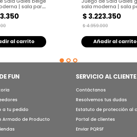
e Sala Gales beige
Juego de Sala Gales gr
oderna | sala para
sala moderna | sala p
s pequeños
espacios pequeños
3
.
350
$
3
.
223
.
350
000
$
4
.
959
.
000
dir al carrito
Añadir al carrito
DE FUN
SERVICIO AL CLIENTE
toria
Contáctanos
veedores
Resolvemos tus dudas
 a tu pedido
Estatuto de protección al
n Armado de Producto
Portal de clientes
tiendas
Enviar PQRSF