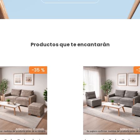
Productos que te encantarán
-
35 %
-