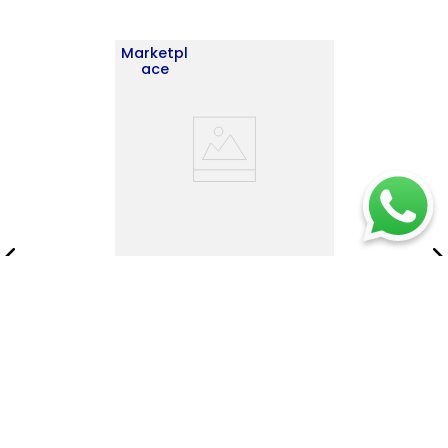
Marketpl
ace
Bar Esquinero Kaia
180X45X45 RTA Cannolo ZF
$
616
.
900
$
887
.
900
Añadir al carrito