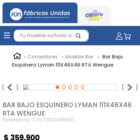
Tu mueble soñado aquí...
Comedores
Mueble Bar
Bar Bajo
Esquinero Lyman 111X46X46 RTA Wengue
BAR BAJO ESQUINERO LYMAN 111X46X46
RTA WENGUE
Referencia
:
7707062348660
$
359
.
900