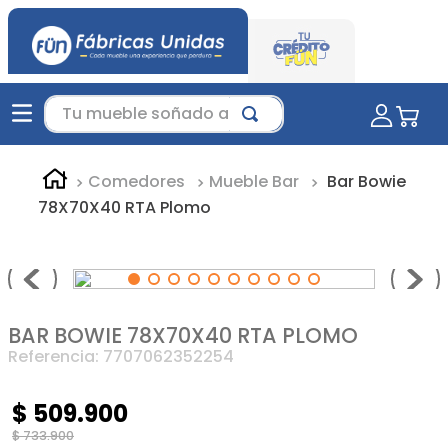
Tu mueble soñado aquí...
Comedores
Mueble Bar
Bar Bowie
78X70X40 RTA Plomo
BAR BOWIE 78X70X40 RTA PLOMO
Referencia
:
7707062352254
$
509
.
900
$
733
.
900