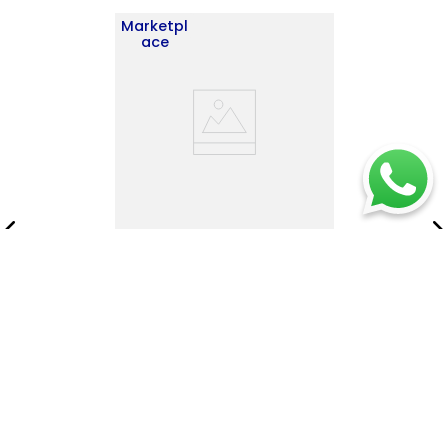
Marketpl
ace
Bar Caoba 120X60X45 RTA
Nogal ZF
$
417
.
900
$
601
.
900
Añadir al carrito