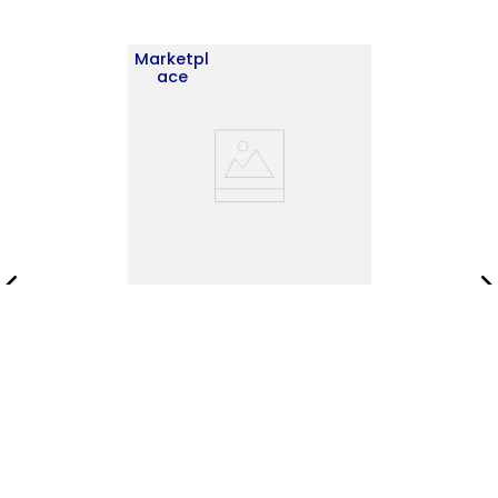
Marketpl
ace
Biblioteca Classic
180X74X29 RTA Blanco ZF
$
467
.
900
$
673
.
900
Añadir al carrito