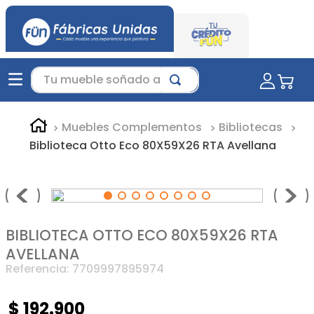
Tu mueble soñado aquí...
Muebles Complementos
Bibliotecas
Biblioteca Otto Eco 80X59X26 RTA Avellana
BIBLIOTECA OTTO ECO 80X59X26 RTA
AVELLANA
Referencia
:
7709997895974
$
192
.
900