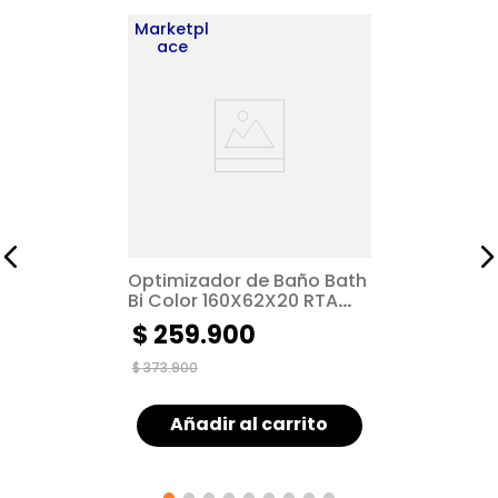
Marketpl
ace
Optimizador de Baño Bath
Bi Color 160X62X20 RTA
Fresno Blanco ZF
$
259
.
900
$
373
.
900
Añadir al carrito