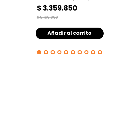
espacios pequeños
$
3
.
359
.
850
$
5
.
169
.
000
Añadir al carrito