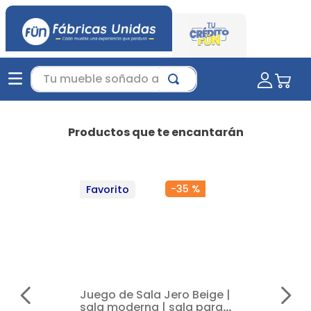
Tu mueble soñado aquí...
Productos que te encantarán
-
35 %
Favorito
Juego de Sala Jero Beige |
sala moderna | sala para