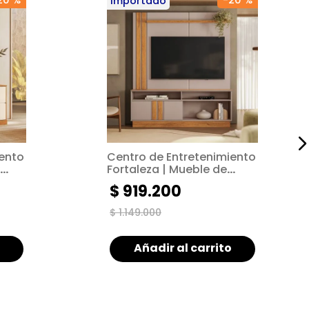
20 %
-
20 %
Importado
iento
Centro de Entretenimiento
Fortaleza | Mueble de
 |
Estilo Moderno | Mueble de
$
919
.
200
TV hasta de 55"
$
1
.
149
.
000
Añadir al carrito