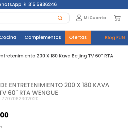
 WhatsApp 📱 315 5936246
Mi Cuenta
 Cocina
Complementos
Ofertas
Blog FUN
ntretenimiento 200 X 180 Kava Beijing TV 60'' RTA
DE ENTRETENIMIENTO 200 X 180 KAVA
TV 60'' RTA WENGUE
:
7707062302020
900