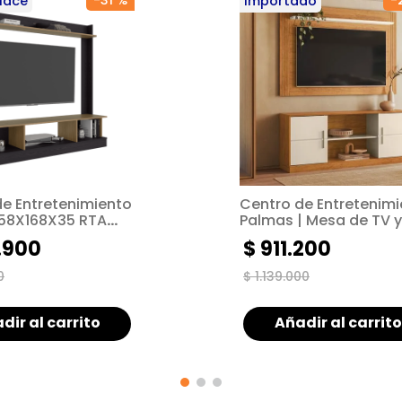
-
31 %
-
lace
Importado
de Entretenimiento
Centro de Entretenim
158X168X35 RTA
Palmas | Mesa de TV y
Fresno ZF
panel contemporáneo
.
900
$
911
.
200
Mueble multifuncional
0
$
1
.
139
.
000
dir al carrito
Añadir al carrito