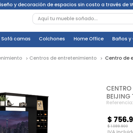
 diseño y decoración de espacios sin costo a través de
Aquí tu mueble soñado...
Sofá camas
Colchones
Home Office
Baños y
enimiento
Centros de entretenimiento
Centro de e
CENTRO 
BEIJING 
Referencia
$
756
.
$
1
.
089
.
900