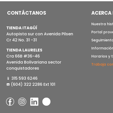
CONTÁCTANOS
ACERCA 
Nuestra his
TIENDA ITAGÜÍ
Portal pro
Autopista sur con Avenida Pilsen
Cr 42 No. 31 -31
Seguimiento
Informació
TIENDA LAURELES
Cra 66B #36-46
Horarios y 
Avenida Bolivariana sector
Trabaja co
conquistadores
📱 315 593 6246
☎️ (604) 322 2286 Ext 101