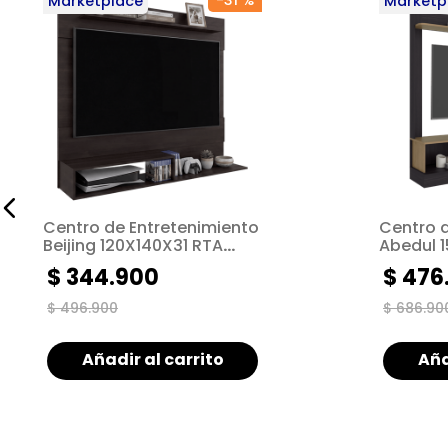
-
31 %
Marketplace
Marketp
Centro de Entretenimiento
Centro 
Beijing 120X140X31 RTA
Abedul 
Nogal ZF
Wengue 
$
344
.
900
$
476
$
496
.
900
$
686
.
90
Añadir al carrito
Aña