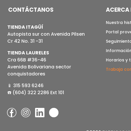
CONTÁCTANOS
ACERCA 
Nuestra his
TIENDA ITAGÜÍ
Portal pro
Autopista sur con Avenida Pilsen
Cr 42 No. 31 -31
Seguimiento
Informació
TIENDA LAURELES
Cra 66B #36-46
Horarios y 
Avenida Bolivariana sector
Trabaja co
conquistadores
📱 315 593 6246
☎️ (604) 322 2286 Ext 101