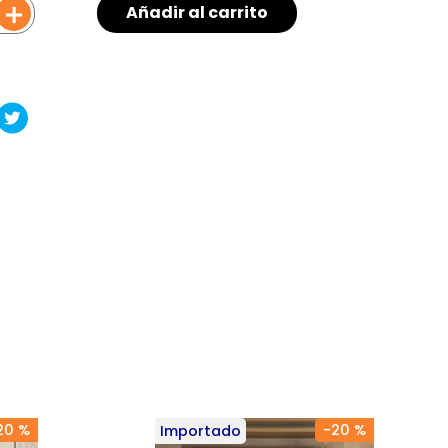
＋
Añadir al carrito
20 %
-
20 %
Importado