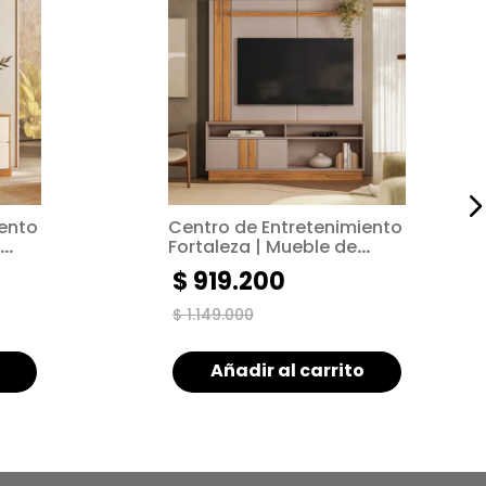
iento
Centro de Entretenimiento
Fortaleza | Mueble de
 |
Estilo Moderno | Mueble de
$
919
.
200
TV hasta de 55"
$
1
.
149
.
000
Añadir al carrito