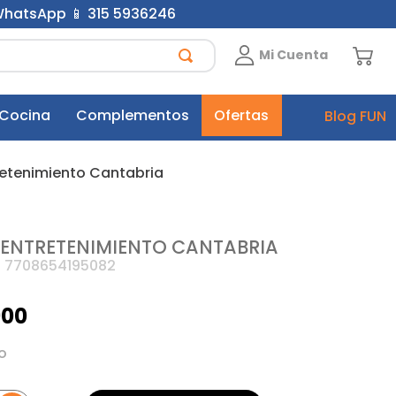
 WhatsApp 📱 315 5936246
Mi Cuenta
 Cocina
Complementos
Ofertas
Blog FUN
retenimiento Cantabria
ENTRETENIMIENTO CANTABRIA
:
7708654195082
900