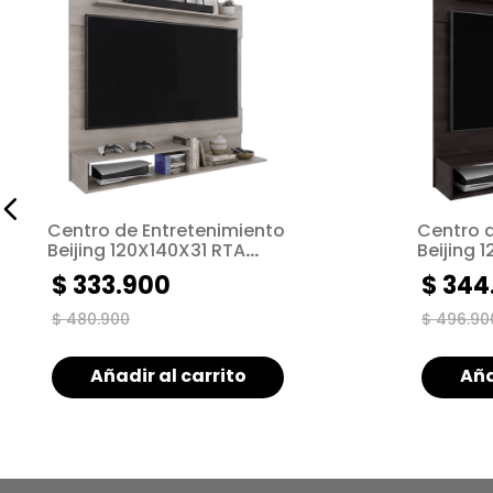
Centro de Entretenimiento
Centro 
Beijing 120X140X31 RTA
Beijing 
Cannolo ZF
Nogal ZF
$
333
.
900
$
344
$
480
.
900
$
496
.
90
Añadir al carrito
Aña