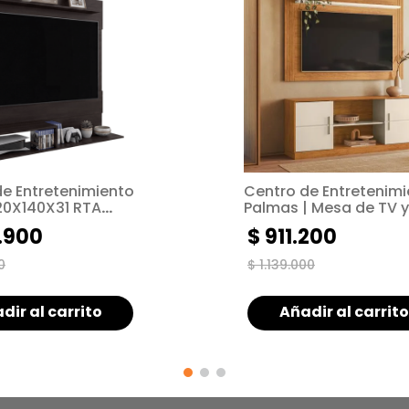
de Entretenimiento
Centro de Entretenim
120X140X31 RTA
Palmas | Mesa de TV y
panel contemporáneo
.
900
$
911
.
200
Mueble multifuncional
0
$
1
.
139
.
000
dir al carrito
Añadir al carrito