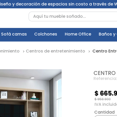
 diseño y decoración de espacios sin costo a través de
Aquí tu mueble soñado...
Sofá camas
Colchones
Home Office
Baños y
enimiento
Centros de entretenimiento
Centro Ent
CENTRO 
Referencia
$
665
.
$
958
.
900
Cantidad