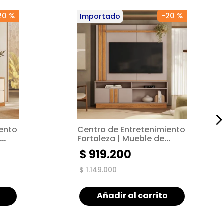
20 %
-
20 %
Importado
iento
Centro de Entretenimiento
Fortaleza | Mueble de
 |
Estilo Moderno | Mueble de
$
919
.
200
TV hasta de 55"
$
1
.
149
.
000
Añadir al carrito