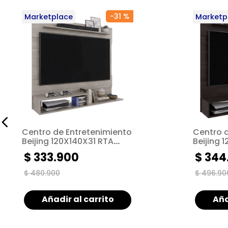
-
31 %
Marketplace
Marketp
Centro de Entretenimiento
Centro 
Beijing 120X140X31 RTA
Beijing 
Cannolo ZF
Nogal ZF
$
333
.
900
$
344
$
480
.
900
$
496
.
90
Añadir al carrito
Aña