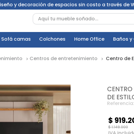
 diseño y decoración de espacios sin costo a través de
Aquí tu mueble soñado...
Sofá camas
Colchones
Home Office
Baños y
enimiento
Centros de entretenimiento
Centro de E
CENTRO 
DE ESTI
Referencia
$
919
.
2
$
1
.
149
.
000