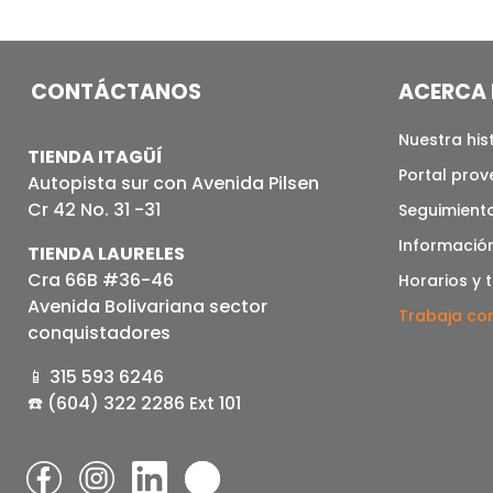
CONTÁCTANOS
ACERCA 
Nuestra his
TIENDA ITAGÜÍ
Portal pro
Autopista sur con Avenida Pilsen
Cr 42 No. 31 -31
Seguimiento
Informació
TIENDA LAURELES
Cra 66B #36-46
Horarios y 
Avenida Bolivariana sector
Trabaja co
conquistadores
📱 315 593 6246
☎️ (604) 322 2286 Ext 101