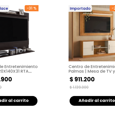
-
31 %
-
lace
Importado
de Entretenimiento
Centro de Entretenim
120X140X31 RTA
Palmas | Mesa de TV y
panel contemporáneo
.
900
$
911
.
200
Mueble multifuncional
0
$
1
.
139
.
000
dir al carrito
Añadir al carrito