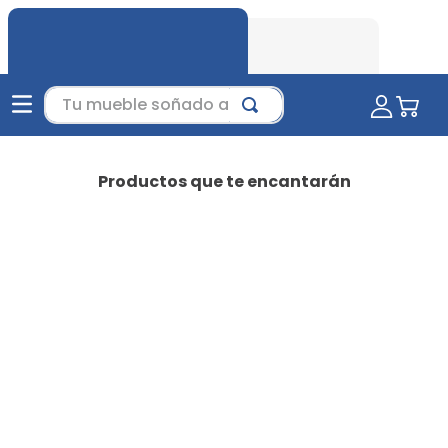
Tu mueble soñado aquí...
Productos que te encantarán
-
35 %
Favorito
Juego de Sala Jero Beige |
sala moderna | sala para