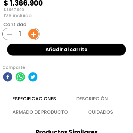
$
1
.
366
.
900
$
1
.
967
.
900
Cantidad
－
＋
Añadir al carrito
Comparte
ESPECIFICACIONES
DESCRIPCIÓN
ARMADO DE PRODUCTO
CUIDADOS
Productos Similares