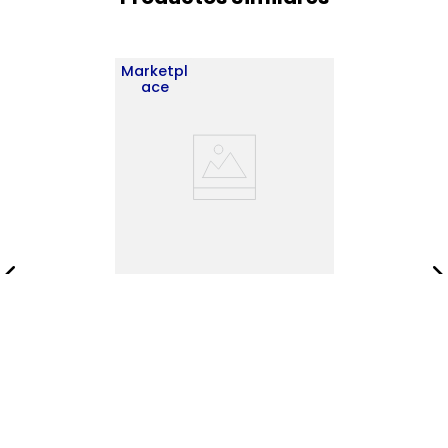
Marketpl
ace
Closet con Espejo Home
Dreams 170X40X40 RTA
Kronos Wengue ZF
$
423
.
900
$
610
.
416
Añadir al carrito