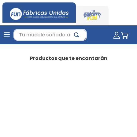
Tu mueble soñado aquí...
Productos que te encantarán
-
35 %
Favorito
Juego de Sala Jero Beige |
sala moderna | sala para