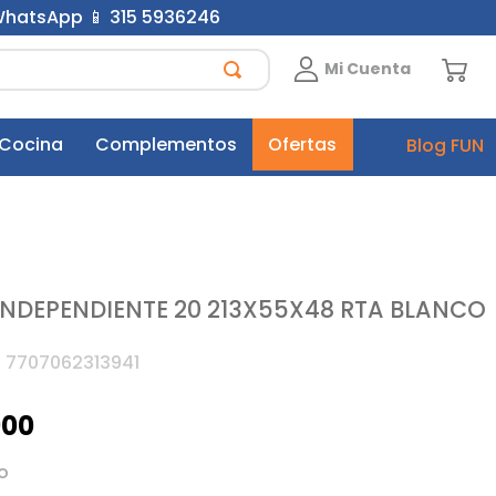
 WhatsApp 📱 315 5936246
Mi Cuenta
 Cocina
Complementos
Ofertas
Blog FUN
INDEPENDIENTE 20 213X55X48 RTA BLANCO
:
7707062313941
900