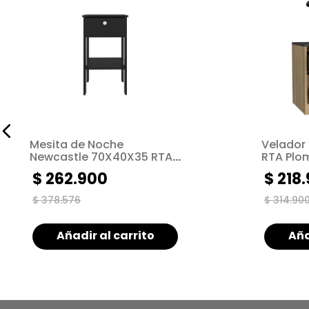
Mesita de Noche
Velador
Newcastle 70X40X35 RTA
RTA Plo
Wengue ZF
Europeo
$
262
.
900
$
218
.
$
378
.
576
$
314
.
90
Añadir al carrito
Aña