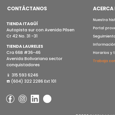
CONTÁCTANOS
ACERCA 
Nuestra his
TIENDA ITAGÜÍ
Portal pro
Autopista sur con Avenida Pilsen
Cr 42 No. 31 -31
Seguimiento
Informació
TIENDA LAURELES
Cra 66B #36-46
Horarios y 
Avenida Bolivariana sector
Trabaja co
conquistadores
📱 315 593 6246
☎️ (604) 322 2286 Ext 101