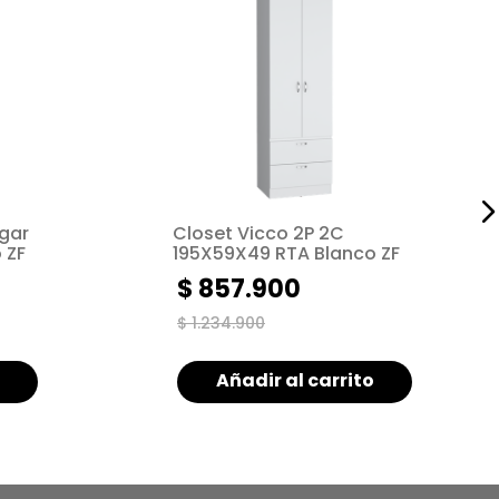
ogar
Closet Vicco 2P 2C
 ZF
195X59X49 RTA Blanco ZF
$
857
.
900
$
1
.
234
.
900
Añadir al carrito