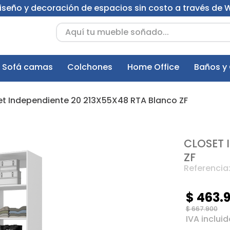
 diseño y decoración de espacios sin costo a través de
Aquí tu mueble soñado...
Sofá camas
Colchones
Home Office
Baños y
et Independiente 20 213X55X48 RTA Blanco ZF
CLOSET 
ZF
Referencia
$
463
.
$
667
.
900