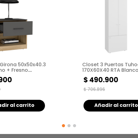
 Girona 50x50x40.3
Closet 3 Puertas Tuh
mo + Fresno
170X60X40 RTA Blanco
900
$
490
.
900
0
$
706
.
896
dir al carrito
Añadir al carrito