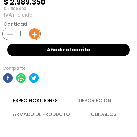
$
2
.
989
.
350
$
4
.
599
.
000
Cantidad
－
＋
Añadir al carrito
Comparte
ESPECIFICACIONES
DESCRIPCIÓN
ARMADO DE PRODUCTO
CUIDADOS