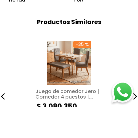
Productos Similares
-
35 %
Juego de comedor Jero |
Comedor 4 puestos |
Tapizado gris
$
3
.
080
.
350
$
4
.
739
.
000
Añadir al carrito