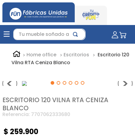
Tu mueble soñado aquí...
Home office
Escritorios
Escritorio 120
Vilna RTA Ceniza Blanco
ESCRITORIO 120 VILNA RTA CENIZA
BLANCO
Referencia
:
7707062333680
$
259
.
900