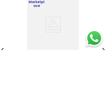
Marketpl
ace
Espejo Leo
$
364
.
900
$
525
.
456
Añadir al carrito