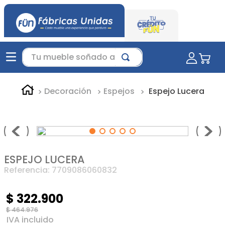
Tu mueble soñado aquí...
Decoración
Espejos
Espejo Lucera
ESPEJO LUCERA
Referencia
:
7709086060832
$
322
.
900
$
464
.
976