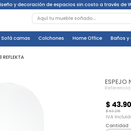
 diseño y decoración de espacios sin costo a través de
Aquí tu mueble soñado...
Sofá camas
Colchones
Home Office
Baños y
8 REFLEKTA
ESPEJO 
Referencia
$
43
.
9
$
63
.
216
Cantidad