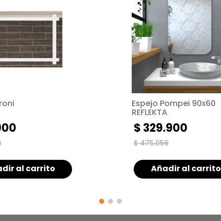
roni
Espejo Pompei 90x60
REFLEKTA
900
$
329
.
900
6
$
475
.
056
dir al carrito
Añadir al carrito