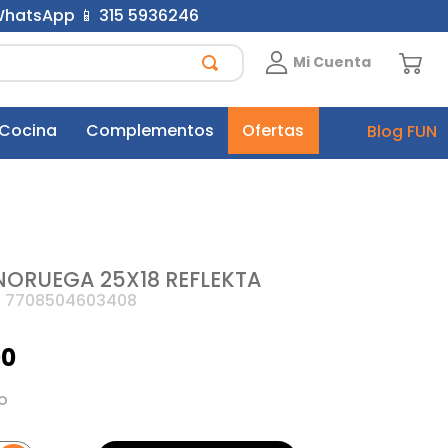
 WhatsApp 📱 315 5936246
Mi Cuenta
 Cocina
Complementos
Ofertas
Blog FUN
NORUEGA 25X18 REFLEKTA
:
7708504603408
00