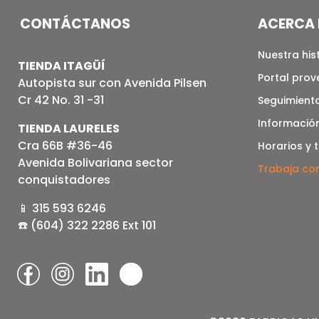
CONTÁCTANOS
ACERCA 
Nuestra his
TIENDA ITAGÜÍ
Portal pro
Autopista sur con Avenida Pilsen
Cr 42 No. 31 -31
Seguimiento
Informació
TIENDA LAURELES
Cra 66B #36-46
Horarios y 
Avenida Bolivariana sector
Trabaja co
conquistadores
📱 315 593 6246
☎️ (604) 322 2286 Ext 101