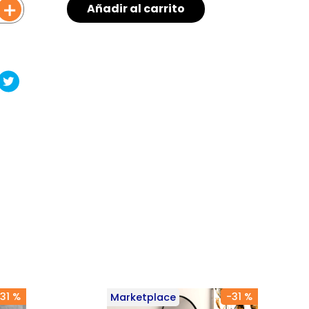
＋
Añadir al carrito
31 %
-
31 %
Marketplace