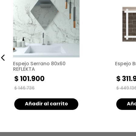
Espejo Serrano 80x60
Espejo B
REFLEKTA
$
101
.
900
$
311
.
$
146
.
736
$
449
.
13
Añadir al carrito
Aña