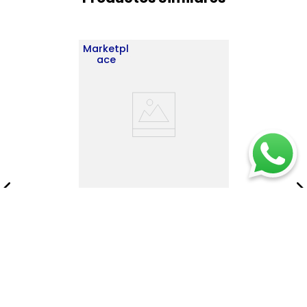
Marketpl
ace
Estante Home E-M4
180X62X31 RTA Positano
Wengue ZF
$
372
.
900
$
536
.
900
Añadir al carrito