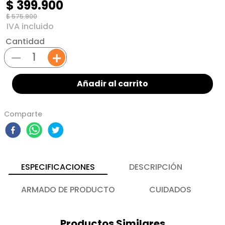
$
399
.
900
$
575
.
900
Cantidad
－
＋
Añadir al carrito
Comparte
ESPECIFICACIONES
DESCRIPCIÓN
ARMADO DE PRODUCTO
CUIDADOS
Productos Similares