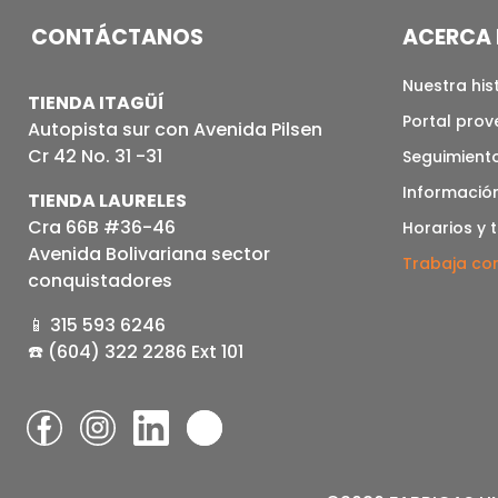
CONTÁCTANOS
ACERCA 
Nuestra his
TIENDA ITAGÜÍ
Portal pro
Autopista sur con Avenida Pilsen
Cr 42 No. 31 -31
Seguimiento
Informació
TIENDA LAURELES
Cra 66B #36-46
Horarios y 
Avenida Bolivariana sector
Trabaja co
conquistadores
📱 315 593 6246
☎️ (604) 322 2286 Ext 101