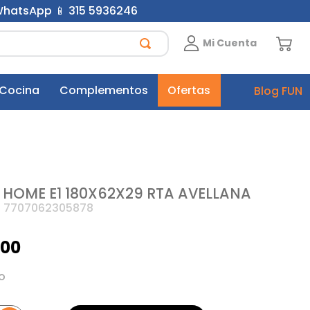
 WhatsApp 📱 315 5936246
Mi Cuenta
 Cocina
Complementos
Ofertas
Blog FUN
 HOME E1 180X62X29 RTA AVELLANA
:
7707062305878
900