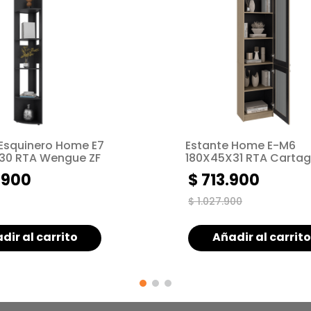
 Esquinero Home E7
Estante Home E-M6
30 RTA Wengue ZF
180X45X31 RTA Carta
Wengue ZF
.
900
$
713
.
900
$
1
.
027
.
900
dir al carrito
Añadir al carrito