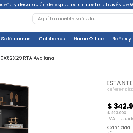
 diseño y decoración de espacios sin costo a través de
Aquí tu mueble soñado...
Sofá camas
Colchones
Home Office
Baños y
80X62X29 RTA Avellana
ESTANTE
Referencia
$
342
.
$
493
.
900
Cantidad