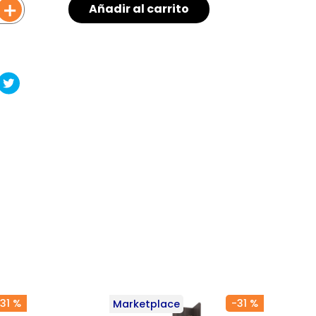
＋
Añadir al carrito
31 %
-
31 %
Marketplace