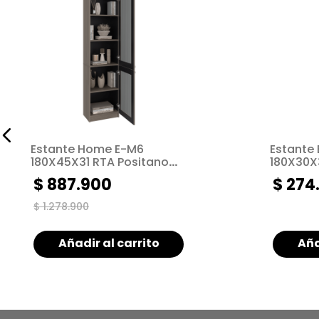
Estante Home E-M6
Estante
180X45X31 RTA Positano
180X30X
Wengue ZF
$
887
.
900
$
274
$
1
.
278
.
900
Añadir al carrito
Aña