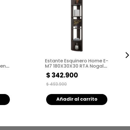
Estante Esquinero Home E-
gena
M7 180X30X30 RTA Nogal
ZF
$
342
.
900
$
493
.
900
Añadir al carrito