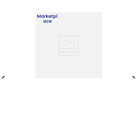
Marketpl
ace
Gabinete de Oficina
Sencillo Note RTA Blanco
ZF
$
250
.
900
$
360
.
900
Añadir al carrito