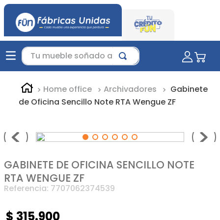
Tu mueble soñado aquí...
Home office
Archivadores
Gabinete
de Oficina Sencillo Note RTA Wengue ZF
GABINETE DE OFICINA SENCILLO NOTE
RTA WENGUE ZF
Referencia
:
7707062374539
$
315
.
900