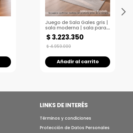
Juego de Sala Gales gris |
sala moderna | sala para
h arm
espacios pequeños
$
3
.
223
.
350
$
4
.
959
.
000
Añadir al carrito
LINKS DE INTERÉS
Términos y condiciones
Protección de Datos Personales