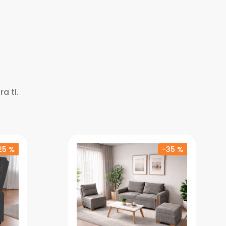
a tI.
25 %
-
35 %