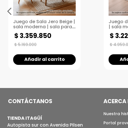
Juego de Sala Jero Beige |
Juego d
sala moderna | sala para
| sala m
espacios pequeños
espacio
$
3
.
359
.
850
$
3
.
22
$
5
.
169
.
000
$
4
.
959
.
Añadir al carrito
Aña
CONTÁCTANOS
ACERCA 
Nuestra his
TIENDA ITAGÜÍ
Portal pro
Autopista sur con Avenida Pilsen