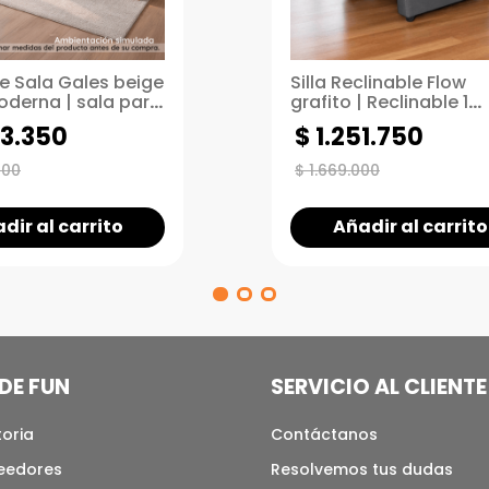
e Sala Gales beige
Silla Reclinable Flow
oderna | sala para
grafito | Reclinable 1
s pequeños
puesto | Sistema Pus
3
.
350
$
1
.
251
.
750
000
$
1
.
669
.
000
dir al carrito
Añadir al carrito
DE FUN
SERVICIO AL CLIENTE
toria
Contáctanos
veedores
Resolvemos tus dudas