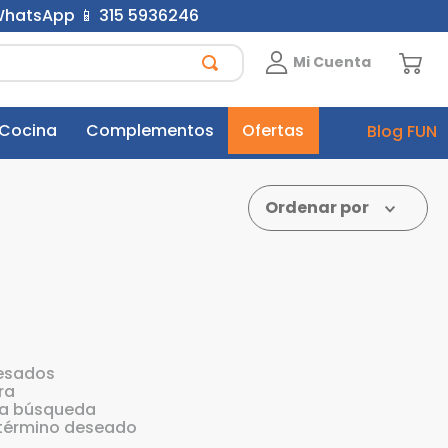
 WhatsApp 📱 315 5936246
Mi Cuenta
 Cocina
Complementos
Ofertas
Blog FUN
Ordenar por
esados
ra
 la búsqueda
 término deseado