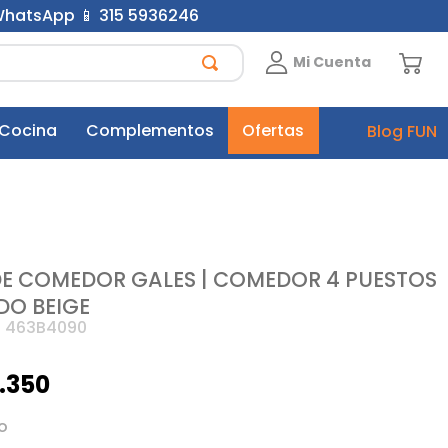
 WhatsApp 📱 315 5936246
Mi Cuenta
 Cocina
Complementos
Ofertas
Blog FUN
E COMEDOR GALES | COMEDOR 4 PUESTOS
DO BEIGE
:
463B4090
.
350