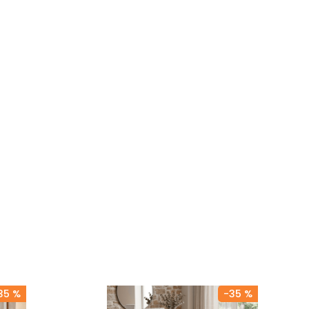
35 %
-
35 %