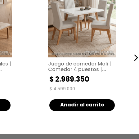
es |
Juego de comedor Mali |
Comedor 4 puestos |
Tapizado arena
$
2
.
989
.
350
$
4
.
599
.
000
Añadir al carrito