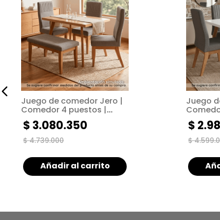
Juego de comedor Jero |
Juego d
Comedor 4 puestos |
Comedor
Tapizado gris
Tapizado
$
3
.
080
.
350
$
2
.
9
$
4
.
739
.
000
$
4
.
599
.
0
Añadir al carrito
Aña