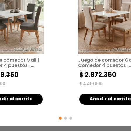
e comedor Mali |
Juego de comedor Gal
 4 puestos |
Comedor 4 puestos |
 gris
Tapizado beige
89
.
350
$
2
.
872
.
350
00
$
4
.
419
.
000
dir al carrito
Añadir al carrito