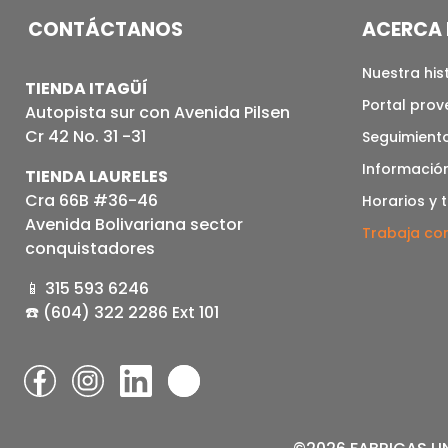
CONTÁCTANOS
ACERCA 
Nuestra his
TIENDA ITAGÜÍ
Portal pro
Autopista sur con Avenida Pilsen
Cr 42 No. 31 -31
Seguimiento
Informació
TIENDA LAURELES
Cra 66B #36-46
Horarios y 
Avenida Bolivariana sector
Trabaja co
conquistadores
📱 315 593 6246
☎️ (604) 322 2286 Ext 101