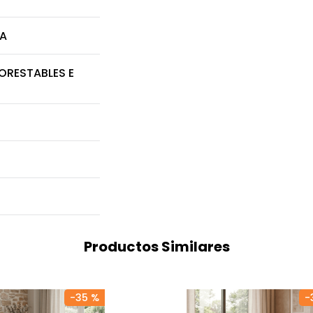
RA
ORESTABLES E
Productos Similares
-
35 %
-