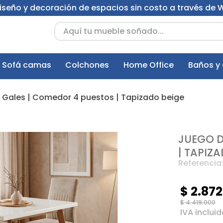
 diseño y decoración de espacios sin costo a través de
Aquí tu mueble soñado...
Sofá camas
Colchones
Home Office
Baños y
Gales | Comedor 4 puestos | Tapizado beige
JUEGO D
| TAPIZA
Referencia
$
2
.
872
$
4
.
419
.
000