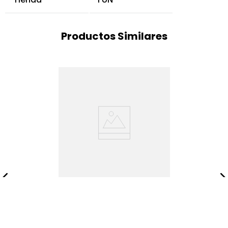
Productos Similares
Juego de comedor Jero |
Comedor 4 puestos |
Tapizado gris
$
3
.
080
.
350