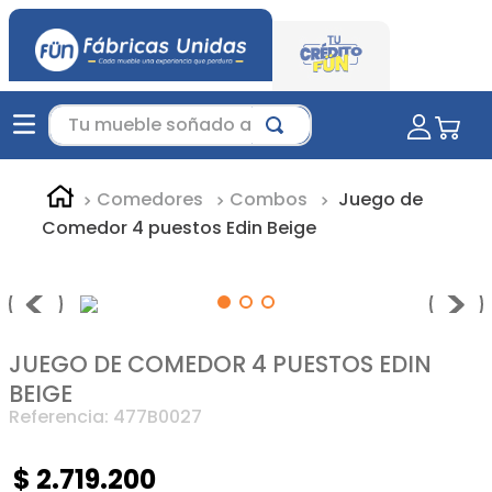
Tu mueble soñado aquí...
Comedores
Combos
Juego de
Comedor 4 puestos Edin Beige
JUEGO DE COMEDOR 4 PUESTOS EDIN
BEIGE
Referencia
:
477B0027
$
2
.
719
.
200